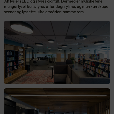
Alt lys er i LED og styres digitalt. Dermed er mulighetene
mange; lyset kan styres etter døgnrytme, og man kan skape
scener og lyssette ulike områder i samme rom.