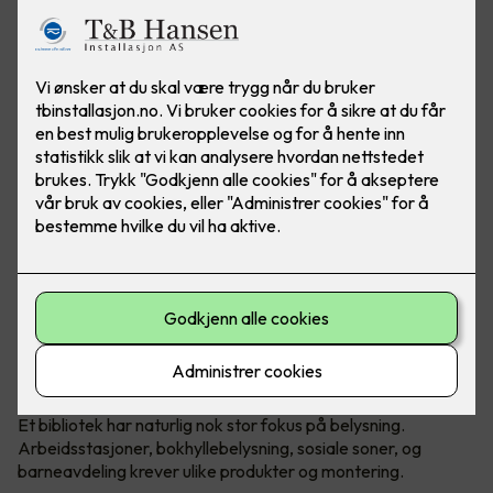
Sandvika Bibliotek er et komplekst
bygg der mange behov skal dekkes.
Et bibliotek har naturlig nok stor fokus på belysning.
Arbeidsstasjoner, bokhyllebelysning, sosiale soner, og
barneavdeling krever ulike produkter og montering.