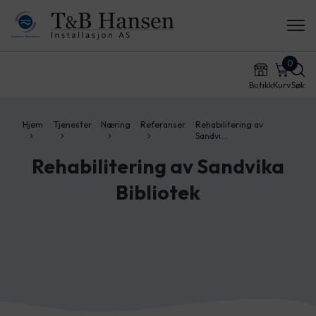
0
Butikk
Kurv
Søk
Hjem
Tjenester
Næring
Referanser
Rehabilitering av
Sandvi…
Rehabilitering av Sandvika
Bibliotek