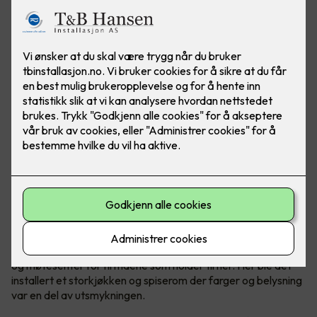
Felles kantine og møtesenter
Kantinen i Malmskriverveien 18 i Sandvika er en felles kantine
og møtesenter for firmaene som holder til her. Her ble det
installert et storkjøkken og spiserom der farger og belysning
var en del av utsmykningen.