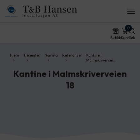
0
Butikk
Kurv
Søk
Hjem
Tjenester
Næring
Referanser
Kantine i
Malmskrivervei…
Kantine i Malmskriverveien
18