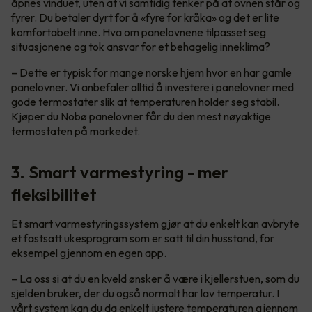
åpnes vinduet, uten at vi samtidig tenker på at ovnen står og
fyrer. Du betaler dyrt for å «fyre for kråka» og det er lite
komfortabelt inne. Hva om panelovnene tilpasset seg
situasjonene og tok ansvar for et behagelig inneklima?
– Dette er typisk for mange norske hjem hvor en har gamle
panelovner. Vi anbefaler alltid å investere i panelovner med
gode termostater slik at temperaturen holder seg stabil.
Kjøper du Nobø panelovner får du den mest nøyaktige
termostaten på markedet.
3. Smart varmestyring - mer
fleksibilitet
Et smart varmestyringssystem gjør at du enkelt kan avbryte
et fastsatt ukesprogram som er satt til din husstand, for
eksempel gjennom en egen app.
– La oss si at du en kveld ønsker å være i kjellerstuen, som du
sjelden bruker, der du også normalt har lav temperatur. I
vårt system kan du da enkelt justere temperaturen gjennom