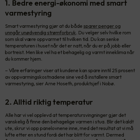
1. Bedre energi-økonomi med smart
varmestyring
Smart varmestyring gjør at du både
sparer penger og
unngår unødvendig strømforbruk
. Du velger selv hvilke rom
som skal være oppvarmet til hvilken tid. Du kan senke
temperaturen i huset når det er natt, når du er på jobb eller
bortreist. Men like vel ha et behagelig og varmt inneklima når
du kommer hjem.
– Våre erfaringer viser at kundene kan spare inntil 25 prosent
av oppvarmingskostnadene sine ved å installere smart
varmestyring, sier Arne Hoseth, produktsjef i Nobø.
2. Alltid riktig temperatur
Alle har vi vel opplevd at temperatursvingninger gjør det
vanskelig å finne den behagelige varmen i stua. Blir det kaldt
ute, skrur vi opp panelovnene inne, med det resultat at vi må
lufte etter en stund fordi det har blitt for varmt. Dermed