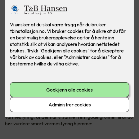
Uansett om du velger panelovner,
varmekabler, varmefolie
eller varmematter,
kan alt styres gjennom smart
varmestyring. Under har vi samlet fem gode grunner til at du
bør vurdere smart varmestyring hjemme: