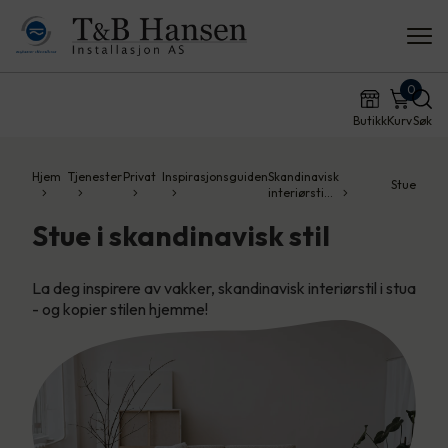
0
Butikk
Kurv
Søk
Hjem
Tjenester
Privat
Inspirasjonsguiden
Skandinavisk
Stue
interiørsti…
Stue i skandinavisk stil
La deg inspirere av vakker, skandinavisk interiørstil i stua
- og kopier stilen hjemme!