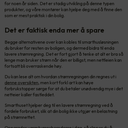
for noen år siden. Det er stadig utvikling på denne typen
produkter, og våre montører kan hjelpe deg med å finne den
som er mest praktisk i din bolig.
Det er faktisk enda mer å spare
Begge alternativene over kan kobles til smarthusløsningen
du bruker for resten av boligen, og dermed bidra til enda
lavere strømregning. Det er fort gjort å tenke at alt er bra så
lenge man bruker strøm når den er billigst, men nettleien kan
fortsatt bli overraskende høy.
Du kan lese alt om hvordan strømregningen din regnes ut i
denne oversikten
, men kort forkl art kan høye
forbrukstopper sørge for at du betaler unødvendig mye i det
netteier kaller fastleddet.
Smarthuset hjelper deg til en lavere strømregning ved å
fordele forbruket, slik at din bolig ikke utgjør en belastning
på strømnettet.
Oppgrader varmtvannsberederen i dag, så slipper du å