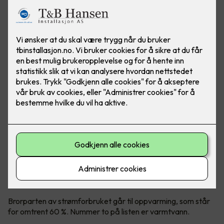
Styring av «dumme varmtvannsberedere» har blitt en
naturlig del av smart strømsparing.
Varmtvann er nummer to på
kostnadslisten
Brorparten av strømforbruket går til oppvarming, som står
for omtrent 60 %. Nummer to på listen er varmtvann.