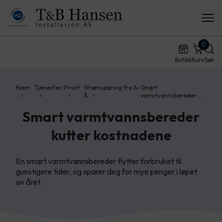
0
Butikk
Kurv
Søk
Hjem
Tjenester
Privat
Strømsparing fra A-
Smart
Å
varmtvannsbereder…
Smart varmtvannsbereder
kutter kostnadene
En smart varmtvannsbereder flytter forbruket til
gunstigere tider, og sparer deg for mye penger i løpet
av året.