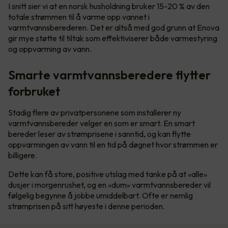
I snitt sier vi at en norsk husholdning bruker 15-20 % av den
totale strømmen til å varme opp vannet i
varmtvannsberederen. Det er altså med god grunn at Enova
gir mye støtte til tiltak som effektiviserer både varmestyring
og oppvarming av vann.
Smarte varmtvannsberedere flytter
forbruket
Stadig flere av privatpersonene som installerer ny
varmtvannsbereder velger en som er smart. En smart
bereder leser av strømprisene i sanntid, og kan flytte
oppvarmingen av vann til en tid på døgnet hvor strømmen er
billigere.
Dette kan få store, positive utslag med tanke på at «alle»
dusjer i morgenrushet, og en «dum» varmtvannsbereder vil
følgelig begynne å jobbe umiddelbart. Ofte er nemlig
strømprisen på sitt høyeste i denne perioden.