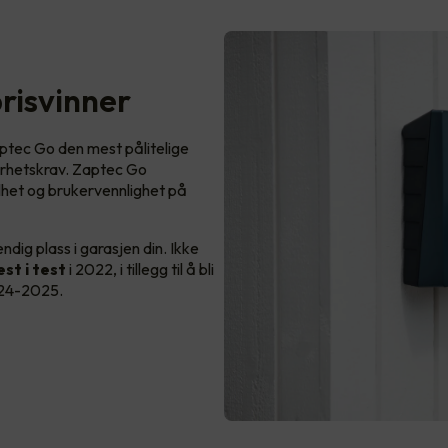
prisvinner
Zaptec Go den mest pålitelige
kerhetskrav. Zaptec Go
het og brukervennlighet på
dig plass i garasjen din. Ikke
st i test
i 2022, i tillegg til å bli
024-2025.