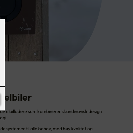
 elbiler
av elbilladere som kombinerer skandinavisk design
ogi.
desystemer til alle behov, med høy kvalitet og