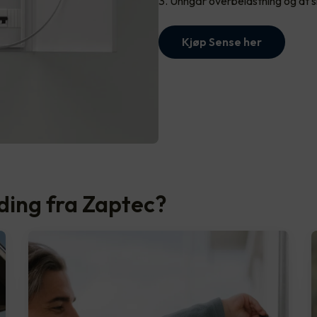
Unngår overbelastning og at s
Kjøp Sense her
ading fra Zaptec?