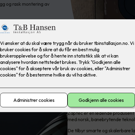
rygg og rask montering av
Laderen for alle
Zaptec er en ledende produsent 
med norsk, banebrytende teknol
De tilbyr smarte og skalerbare la