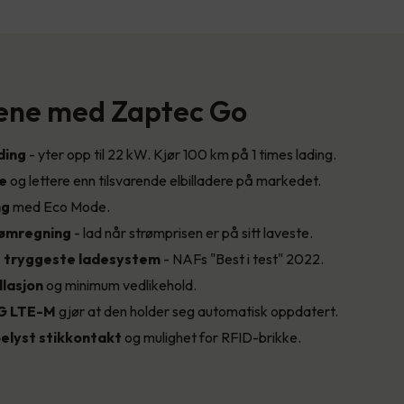
ene med Zaptec Go
ding
- yter opp til 22 kW. Kjør 100 km på 1 times lading.
re
og lettere enn tilsvarende elbilladere på markedet.
ng
med Eco Mode.
rømregning
- lad når strømprisen er på sitt laveste.
 tryggeste
ladesystem
- NAFs "Best i test" 2022.
llasjon
og minimum vedlikehold.
G LTE-M
gjør at den holder seg automatisk oppdatert.
elyst stikkontakt
og mulighet for RFID-brikke.