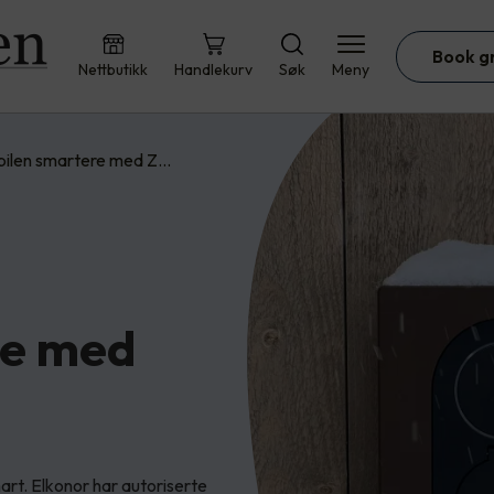
Book g
Nettbutikk
Handlekurv
Søk
Meny
bilen smartere med Z…
re med
art. Elkonor har autoriserte