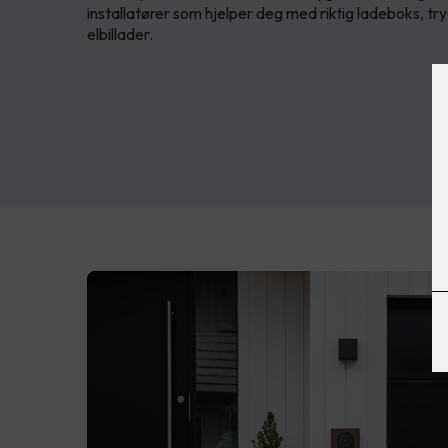
installatører som hjelper deg med riktig ladeboks, t
elbillader.