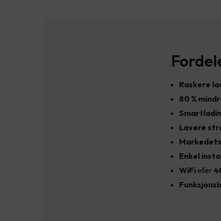
Fordel
Raskere la
80 % mind
Smartladi
Lavere st
Markedets
Enkel insta
WiFi
eller
4
Funksjonsb