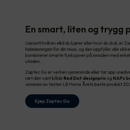
En smart, liten og trygg 
Uansett hvilken elbil du kjører eller hvor du skal, er 
ladeløsningen for din reise, og den oppfyller alle sik
kombinerer smarte funksjoner på innsiden med enkel
utsiden.
Zaptec Go er verken sjenerende eller tar opp unødven
rart den vant både
Red Dot designpris
og
NAFs be
vinneren av testen LB Home Årets beste produkt 2
Kjøp Zaptec Go