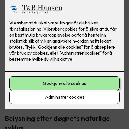
I norden har vi veldig varierende lysmengde - fra "polar
natt" til midnattssol. Det er her riktig belysning blir så
viktig, for å opprettholde riktig døgnrytme.
Belysning etter døgnets naturlige
syklus