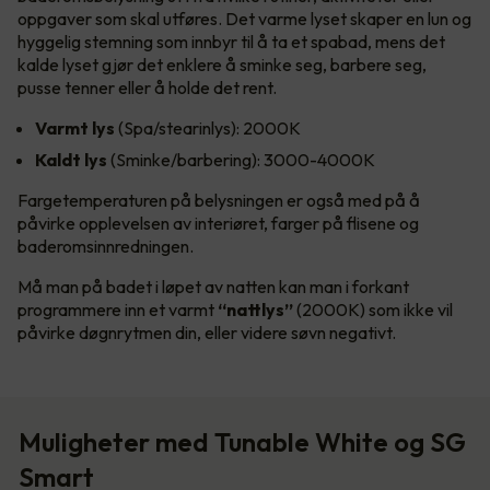
oppgaver som skal utføres. Det varme lyset skaper en lun og
hyggelig stemning som innbyr til å ta et spabad, mens det
kalde lyset gjør det enklere å sminke seg, barbere seg,
pusse tenner eller å holde det rent.
Varmt lys
(Spa/stearinlys): 2000K
Kaldt lys
(Sminke/barbering): 3000-4000K
Fargetemperaturen på belysningen er også med på å
påvirke opplevelsen av interiøret, farger på flisene og
baderomsinnredningen.
Må man på badet i løpet av natten kan man i forkant
programmere inn et varmt
“nattlys”
(2000K) som ikke vil
påvirke døgnrytmen din, eller videre søvn negativt.
Muligheter med Tunable White og SG
Smart