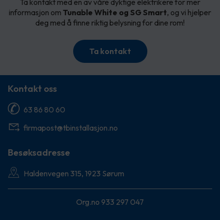
Ta kontakt med en av våre dyktige elektrikere for mer
informasjon om
Tunable White og SG Smart
, og vi hjelper
deg med å finne riktig belysning for dine rom!
Ta kontakt
Kontakt oss
63 86 80 60
firmapost@tbinstallasjon.no
Besøksadresse
Haldenvegen 315, 1923 Sørum
Org.no 933 297 047