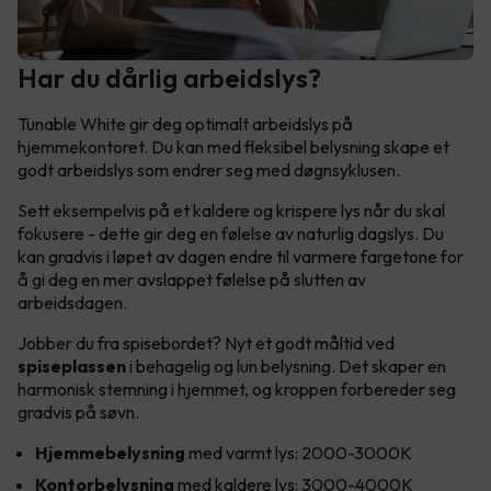
Har du dårlig arbeidslys?
Tunable White gir deg optimalt arbeidslys på
hjemmekontoret. Du kan med fleksibel belysning skape et
godt arbeidslys som endrer seg med døgnsyklusen.
Sett eksempelvis på et kaldere og krispere lys når du skal
fokusere - dette gir deg en følelse av naturlig dagslys. Du
kan gradvis i løpet av dagen endre til varmere fargetone for
å gi deg en mer avslappet følelse på slutten av
arbeidsdagen.
Jobber du fra spisebordet? Nyt et godt måltid ved
spiseplassen
i behagelig og lun belysning. Det skaper en
harmonisk stemning i hjemmet, og kroppen forbereder seg
gradvis på søvn.
Hjemmebelysning
med varmt lys: 2000-3000K
Kontorbelysning
med kaldere lys: 3000-4000K