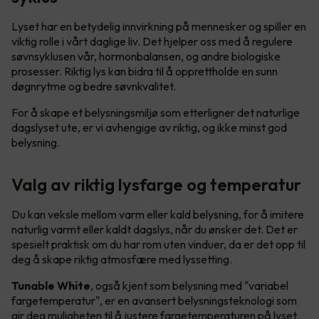
Lyset har en betydelig innvirkning på mennesker og spiller en
viktig rolle i vårt daglige liv. Det hjelper oss med å regulere
søvnsyklusen vår, hormonbalansen, og andre biologiske
prosesser. Riktig lys kan bidra til å opprettholde en sunn
døgnrytme og bedre søvnkvalitet.
For å skape et belysningsmiljø som etterligner det naturlige
dagslyset ute, er vi avhengige av riktig, og ikke minst god
belysning.
Valg av riktig lysfarge og temperatur
Du kan veksle mellom varm eller kald belysning, for å imitere
naturlig varmt eller kaldt dagslys, når du ønsker det. Det er
spesielt praktisk om du har rom uten vinduer, da er det opp til
deg å skape riktig atmosfære med lyssetting.
Tunable White
, også kjent som belysning med "variabel
fargetemperatur", er en avansert belysningsteknologi som
gir deg muligheten til å justere fargetemperaturen på lyset.