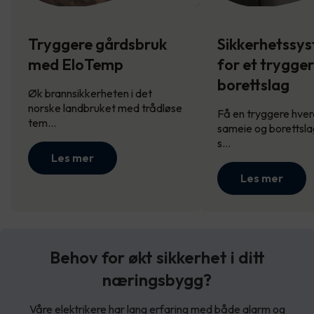
Tryggere gårdsbruk
Sikkerhetssy
med EloTemp
for et trygge
borettslag
Øk brannsikkerheten i det
norske landbruket med trådløse
Få en tryggere hverd
tem…
sameie og borettsla
s…
Les mer
Les mer
Behov for økt sikkerhet i ditt
næringsbygg?
Våre elektrikere har lang erfaring med både alarm og