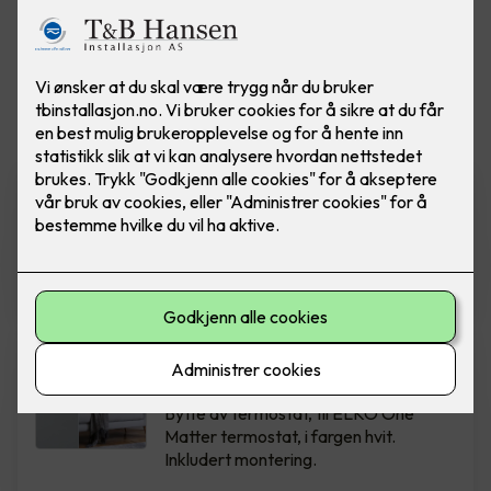
Vis flere
filtre
ELKO Dimmer - RS16/315 LED
Ferdig montert utskift dimmer
RS16/315 GLE PH (Polarhvit)
2,290
,-
Bytte av termostat - ELKO
One Hvit
Bytte av termostat, til ELKO One
Matter termostat, i fargen hvit.
Inkludert montering.