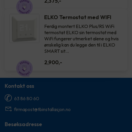
2,375
,-
ELKO Termostat med WIFI
Ferdig montert ELKO Plus/RS WiFi
termostat ELKO sin termostat med
WiFi fungerer utmerket alene og hvis
ønskelig kan du legge den til i ELKO
SMART sit…
2,900
,-
Kontakt oss
63 86 80 60
firmapost@tbinstallasjon.no
Besøksadresse