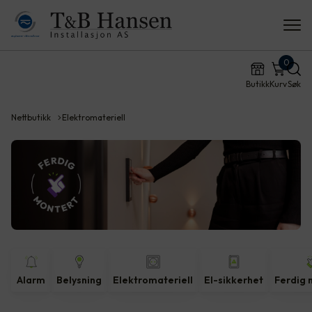
0
Butikk
Kurv
Søk
Nettbutikk
Elektromateriell
Alarm
Belysning
Elektromateriell
El-sikkerhet
Ferdig 