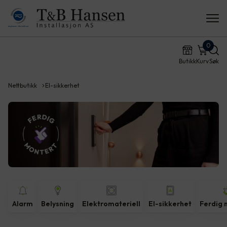
0
Butikk
Kurv
Søk
Nettbutikk
El-sikkerhet
Alarm
Belysning
Elektromateriell
El-sikkerhet
Ferdig 