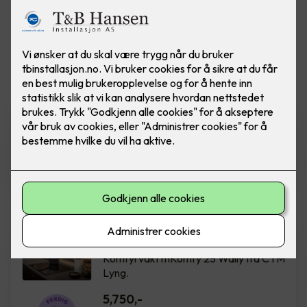
Vis flere
filtre
Rehabilitering av sikringsskap
Ferdig montert rehab sikringsskap m/
innmat. Boligskap IT 50A 12 kurser.
18,800
,-
Komfyrvakt mKomfy Wally
m/trådløs sensor
Komfyrvakt mKomfy 25 Wally fra CTM
Lyng.
5,750
,-