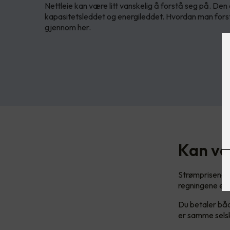
Nettleie kan være litt vanskelig å forstå seg på. Den er
kapasitetsleddet og energileddet. Hvordan man forst
gjennom her.
Kan væ
Strømprisene h
regningene enn
Du betaler båd
er samme selsk