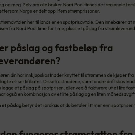
g og meg. Selv om alle bruker Nord Pool finnes det regionale forskj
ettersom Norge er delt opp i fem strømprissoner.
strømavtalen her til lands er en spotprisavtale. Den innebærer at
isen fra Nord Pool time for time, pluss et påslag fra strømleverand
er påslag og fastbeløp fra
everandøren?
ren din har innkjøpskostnader knyttet til strømmen de kjøper fra
ålagte el-sertifikater. Disse kostnadene, samt andre driftskostna
 legge et påslag på spotprisen, eller ved å fakturere ut et lite fas
r også en kombinasjon av et lite påslag og en liten månedsavgift
 et påslag betyr det i praksis at du betaler litt mer enn spotprisen
rdan fungerer strømstøtten fra