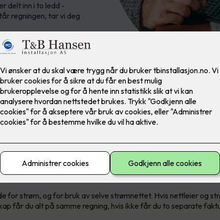
 delt inn i to ledd -
år regningen, tar vi deg
re tricky å forstå strømregnin
ar eksplodert de siste årene, og du er ikke alene hvis du går nøy
 før. Men hva betyr egentlig alt sammen? La oss se på det samm
e for strøm, og for bruk av selve strømnettet. Hvis nettleier og s
ap får du alt på samme regning, hvis ikke får du to separate fakt