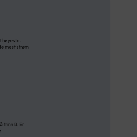
t høyeste.
kte mest strøm
 trinn B. Er
e.