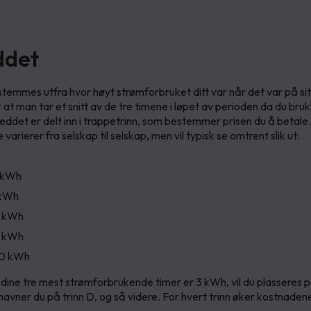
ddet
temmes utfra hvor høyt strømforbruket ditt var når det var på sit
 at man tar et snitt av de tre timene i løpet av perioden da du bru
leddet er delt inn i trappetrinn, som bestemmer prisen du å betale.
varierer fra selskap til selskap, men vil typisk se omtrent slik ut:
2 kWh
 kWh
0 kWh
15 kWh
-20 kWh
a dine tre mest strømforbrukende timer er 3 kWh, vil du plasseres på
havner du på trinn D, og så videre. For hvert trinn øker kostnaden