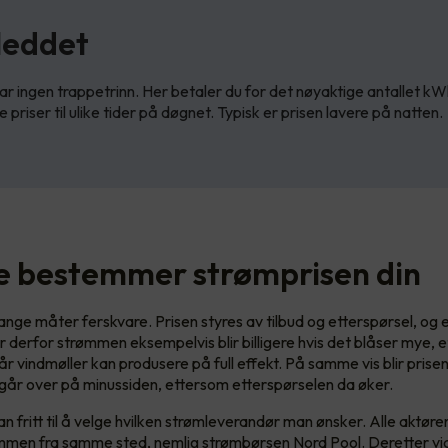
leddet
ar ingen trappetrinn. Her betaler du for det nøyaktige antallet kW
e priser til ulike tider på døgnet. Typisk er prisen lavere på natten.
te bestemmer strømprisen din
nge måter ferskvare. Prisen styres av tilbud og etterspørsel, og 
er derfor strømmen eksempelvis blir billigere hvis det blåser mye, 
år vindmøller kan produsere på full effekt. På samme vis blir prise
år over på minussiden, ettersom etterspørselen da øker.
n fritt til å velge hvilken strømleverandør man ønsker. Alle aktør
ømmen fra samme sted, nemlig strømbørsen Nord Pool. Deretter vi