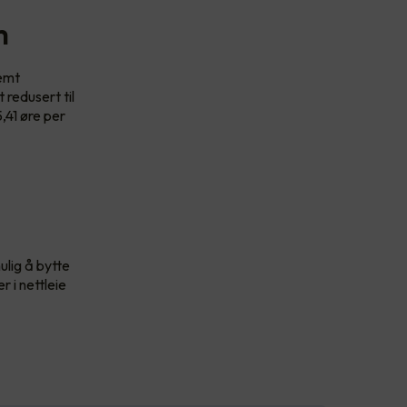
m
temt
 redusert til
,41 øre per
ulig å bytte
 i nettleie