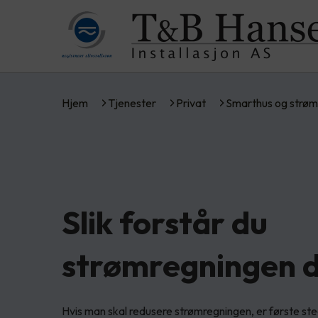
Hjem
Tjenester
Privat
Smarthus og strøm
Slik forstår du
strømregningen d
Hvis man skal redusere strømregningen, er første st