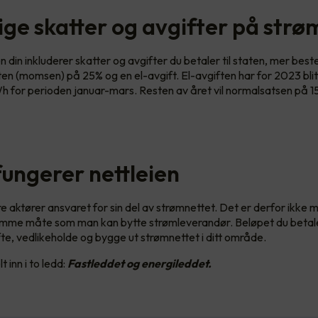
lige skatter og avgifter på strø
 din inkluderer skatter og avgifter du betaler til staten, mer bes
en (momsen) på 25% og en el-avgift. El-avgiften har for 2023 blitt
Wh for perioden januar-mars. Resten av året vil normalsatsen på 15
 fungerer nettleien
re aktører ansvaret for sin del av strømnettet. Det er derfor ikke m
amme måte som man kan bytte strømleverandør. Beløpet du betaler
ifte, vedlikeholde og bygge ut strømnettet i ditt område.
t inn i to ledd:
Fastleddet og energileddet.