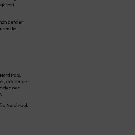
eller i
 man betaler
øren din.
 Nord Pool,
der, dekker de
tbeløp per
.
 fra Nord Pool.