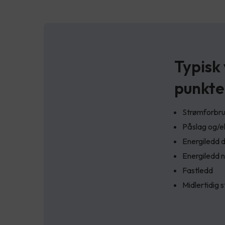
Typisk
punkte
Strømforbruk
Påslag og/e
Energiledd 
Energiledd n
Fastledd
Midlertidig 