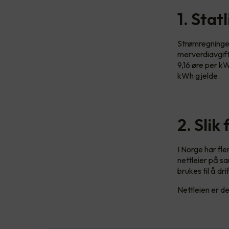
1. Stat
Strømregningen
merverdiavgift
9,16 øre per k
kWh gjelde.
2. Slik
I Norge har fle
nettleier på s
brukes til å dr
Nettleien er del