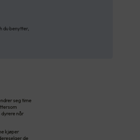
h du benytter,
endrer seg time
ettersom
n dyrere når
ene kjøper
dereselger de