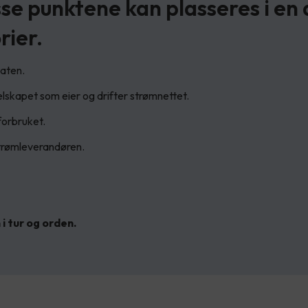
sse punktene kan plasseres i en
rier.
staten.
 selskapet som eier og drifter strømnettet.
forbruket.
strømleverandøren.
 i tur og orden.