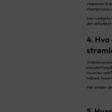
strømmen til de
strømprisene, 
Den vanligste 
den aktuelle pr
4. Hva 
strøml
Strømleverandø
inkludert lovp
inn enten ved å
måned. Noen ha
Har avtalen din
5. Hvo