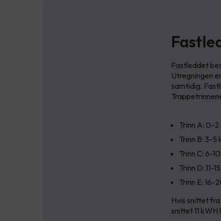
Fastle
Fastleddet bes
Utregningen er
samtidig. Fast
Trappetrinnene 
Trinn A: 0-
Trinn B: 3-5
Trinn C: 6-1
Trinn D: 11-
Trinn E: 16
Hvis snittet fr
snittet 11 kWH 