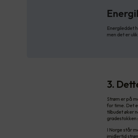
Energi
Energileddet h
men det er ulik
3. Det
Strøm er på ma
for time. Det 
tilbudet øker n
gradestokken g
I Norge står ma
imidlertid str