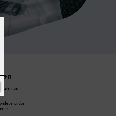
gen
ere gjennom
en.
trømleverandør
uraer.