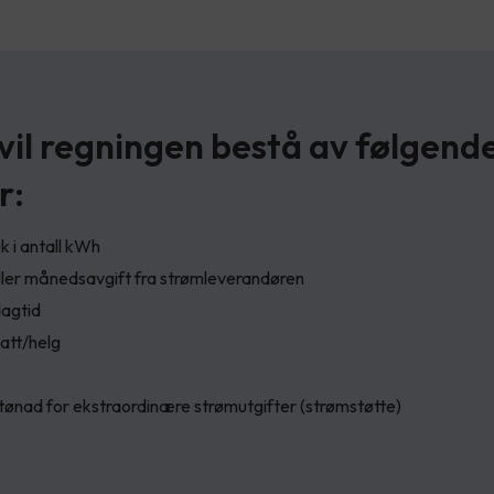
 vil regningen bestå av følgend
r:
 i antall kWh
ller månedsavgift fra strømleverandøren
dagtid
att/helg
stønad for ekstraordinære strømutgifter (strømstøtte)