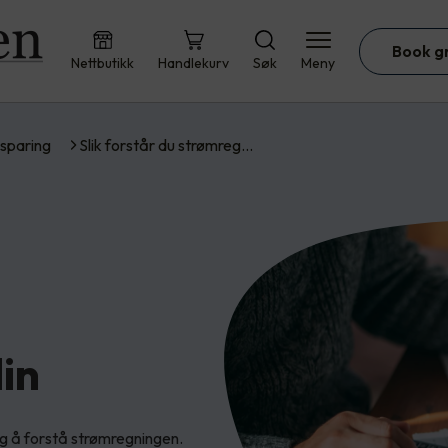
Book g
Nettbutikk
Handlekurv
Søk
Meny
sparing
Slik forstår du strømreg…
in
eg å forstå strømregningen.