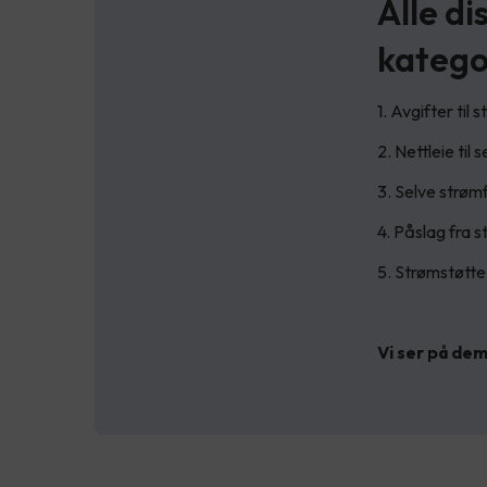
Alle di
katego
1. Avgifter til 
2. Nettleie til
3. Selve strøm
4. Påslag fra 
5. Strømstøtte
Vi ser på dem