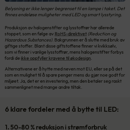
Belysning er ikke lenger begrenset til en lampe i taket. Det
finnes endeløse muligheter med LED og smart lysstyring.
Produksjon av halogenstifter og lysstoffrør har allerede
stoppet, som en følge av
RoHS-direktivet
(Reduction og
Hazardous Substances)
. Bakgrunnen er å slutte med bruk av
giftige stoffer. Blant disse giftstoffene finner vi kvikksølv,
som vi finner i vanlige lysstoffrør, mens halogenstifter forbys
fordi de
ikke oppfyller kravene til økodesign
.
Alternativene er å hytte med neven mot EU, eller se på det
som en mulighet til å spare penger mens du gjør noe godt for
miljøet. Ja, det er en investering, men den betaler seg raskt
sammenlignet med mange andre tiltak.
6 klare fordeler med å bytte til LED:
1. 50-80 % reduksjon i strømforbruk