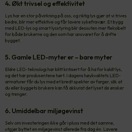
4. Økt trivsel og effektivitet
Lys har en stor påvirkning på oss, og riktig lys gjør at vi trives
bedre, blir mer effektive og får lavere sykefravær. Et bygg
med LED-lys og smart lysstyring blir dessuten mer fleksibelt
for både brukerne og den som har ansvaret for å drifte
bygget.
5. Gamle LED-myter er – bare myter
Eldre LED-teknologi har blitt kritisert for å ha for kaldt lys,
og det har produsentene hørt. I dagens høykvalitets LED-
armaturer får du lys med et bredt spekter av farger, slik at
du eller byggets brukere kan få akkurat det lyset de ønsker
og trenger.
6. Umiddelbar miljøgevinst
Selv om investeringen ikke går i pluss med det samme,
utgjør byttet en miljøgevinst allerede fra dag én. Lavere