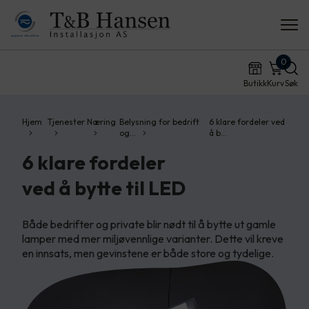
0
Butikk
Kurv
Søk
Hjem
Tjenester
Næring
Belysning for bedrift
6 klare fordeler ved
og…
å b…
6 klare fordeler
ved å bytte til LED
Både bedrifter og private blir nødt til å bytte ut gamle
lamper med mer miljøvennlige varianter. Dette vil kreve
en innsats, men gevinstene er både store og tydelige.