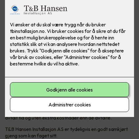
Det blir full score til T & B Hansen Installasjon AS
for veldig bra levert solcelleanlegg til Circle-K
Lørenfallet.
Alt har gått etter planen. Tilbudet vi mottok var
konkurransedyktig. Søknadsprosesser til strømleverandør,
kommune osv som også ble håndtert av T & B Hansen
Installasjon AS gikk raskt.
Levering og montering av paneler gikk imponerende etter
tidsplanen. Det måtte bygges nytt skap for strøminntak. Nye
skap for solcelleanlegget måtte bygges og tilkobles. En
omfattende jobb hvor strømmen ble frakoblet i 2-3 dager og
bensinstasjonen måtte stenges i 2 dager. Dette gikk også
helt etter planen både tidsmessig og kostnadsmessig.
Kort sagt ble hele oppdraget utført raskt og effektivt til
avtalt tid og uten ekstra kostnader enn de avtalte.
T&B Hansen Installasjon AS er tydeligvis en godt samkjørt
gjeng som kan faget sitt.