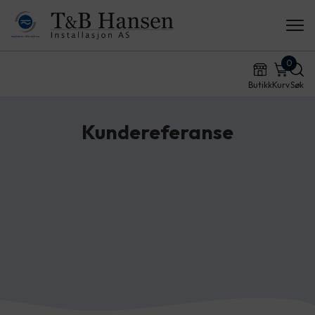
0
Butikk
Kurv
Søk
Kundereferanse